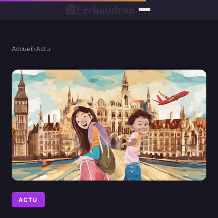
Lechaudron
📰
Accueil
›
Actu
ACTU