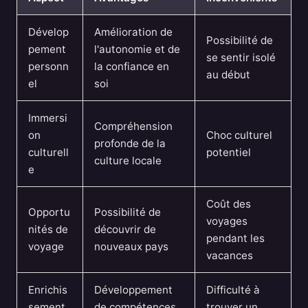
Dévelop
Amélioration de
Possibilité de
pement
l'autonomie et de
se sentir isolé
personn
la confiance en
au début
el
soi
Immersi
Compréhension
on
Choc culturel
profonde de la
culturell
potentiel
culture locale
e
Coût des
Opportu
Possibilité de
voyages
nités de
découvrir de
pendant les
voyage
nouveaux pays
vacances
Enrichis
Développement
Difficulté à
sement
de compétences
trouver un