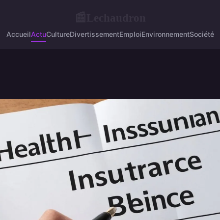
Lechaudron
📰
Accueil
Actu
Culture
Divertissement
Emploi
Environnement
Société