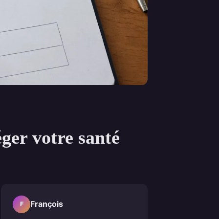
éger votre santé
François
F