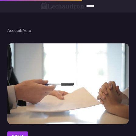
Lechaudron
📰
Accueil
›
Actu