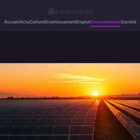
Lechaudron
📰
Accueil
Actu
Culture
Divertissement
Emploi
Environnement
Société