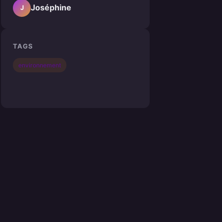
Joséphine
J
TAGS
environnement