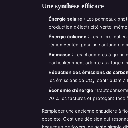
Une synthèse efficace
Énergie solaire
: Les panneaux photo
production d’électricité verte, mêm
Énergie éolienne
: Les micro-éolien
région ventée, pour une autonomie a
Biomasse
: Les chaudières à granulé
particulièrement adapté aux logemen
Réduction des émissions de carbo
les émissions de CO₂, contribuant à l
Économie d'énergie
: L’autoconsomm
70 % les factures et protègent face à 
Remplacer une ancienne chaudière à fio
obsolète. C’est une décision qui résonn
beaucoup de foyers, ce geste simple div