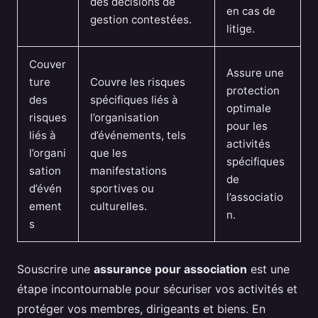
des décisions de
en cas de
gestion contestées.
litige.
Couver
Assure une
ture
Couvre les risques
protection
des
spécifiques liés à
optimale
risques
l’organisation
pour les
liés à
d’événements, tels
activités
l’organi
que les
spécifiques
sation
manifestations
de
d’évén
sportives ou
l’associatio
ement
culturelles.
n.
s
Souscrire une
assurance pour association
est une
étape incontournable pour sécuriser vos activités et
protéger vos membres, dirigeants et biens. En