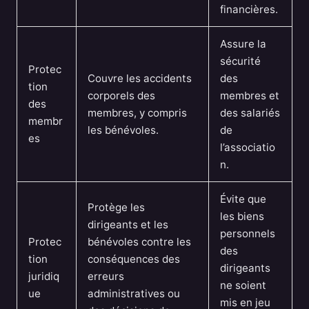
financières.
Assure la
sécurité
Protec
Couvre les accidents
des
tion
corporels des
membres et
des
membres, y compris
des salariés
membr
les bénévoles.
de
es
l’associatio
n.
Évite que
Protège les
les biens
dirigeants et les
personnels
Protec
bénévoles contre les
des
tion
conséquences des
dirigeants
juridiq
erreurs
ne soient
ue
administratives ou
mis en jeu