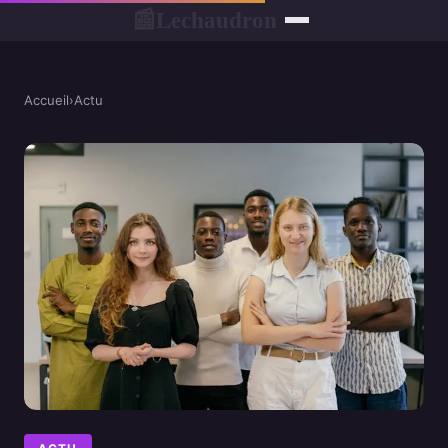
Lechaudron
📰
Accueil
›
Actu