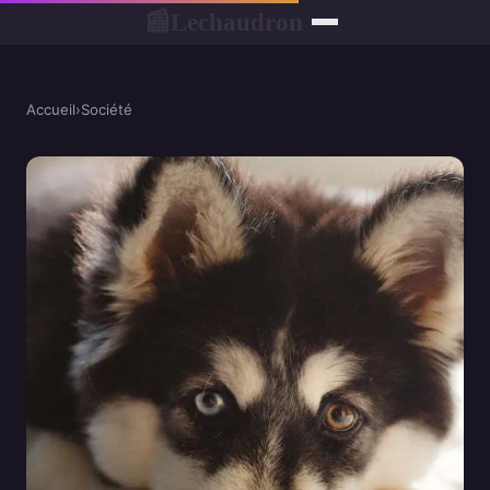
Lechaudron
📰
Accueil
›
Société