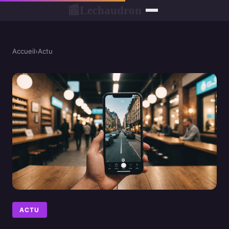
Lechaudron
📰
Accueil
›
Actu
ACTU