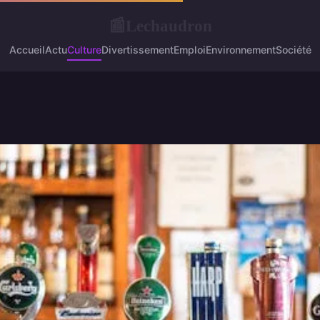
Lechaudron
📰
Accueil
Actu
Culture
Divertissement
Emploi
Environnement
Société