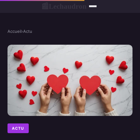
Lechaudron
📰
Accueil
›
Actu
ACTU